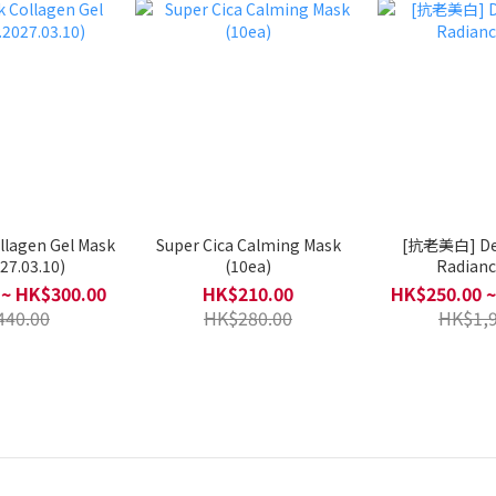
llagen Gel Mask
Super Cica Calming Mask
[抗老美白] Dee
27.03.10)
(10ea)
Radianc
 ~ HK$300.00
HK$210.00
HK$250.00 ~
440.00
HK$280.00
HK$1,9