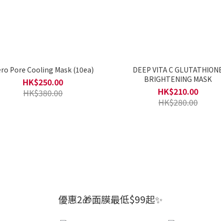
Zero Pore Cooling Mask (10ea)
DEEP VITA C GLUTATHION
BRIGHTENING MASK
HK$250.00
HK$210.00
HK$380.00
HK$280.00
優惠2🎁面膜最低$99起✨