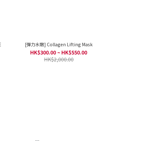
E
[彈力水嫩] Collagen Lifting Mask
HK$300.00 ~ HK$550.00
HK$2,000.00