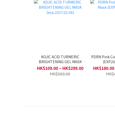
KOJIC ACID TURMERIC
PDRN Pink Co
BRIGHTENING GEL MASK
(EXP.20
(exp.2027.02.08)
HK$109.00 ~ HK$299.00
HK$180.00
HK$500.00
HK$