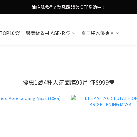
油痘肌救星💧玻尿酸58% OFF活動中！
9in1多功能美容儀🌸護膚效果UP！
果凍噴霧！一噴即現美白光透肌✨
TOP10🏆
醫美級效果 AGE-R 🤍
夏日爆水優惠💧
9in1多功能美容儀🌸護膚效果UP！
優惠1🎁4種人氣面膜99片 僅$999♥️