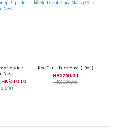
p Peptide
Red Centellaca Mask (10ea)
e Mask
HK$260.00
 HK$500.00
HK$370.00
00.00