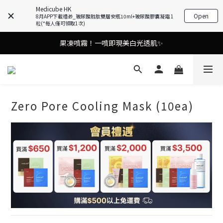
Medicube HK
Open
油痘肌救星💧玻尿酸58% OFF活動中！
8月APP下載禮🎁_玻尿酸胜肽雙層安瓶10ml+玻尿酸膠囊凝霜 1
粒(*每人僅可領取1次)
果凍噴霧！一噴即現美白光透肌✨
9in1多功能美容儀🌸護膚效果UP！
9in1多功能美容儀🌸護膚效果UP！
Zero Pore Cooling Mask (10ea)