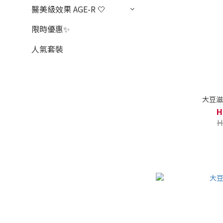
醫美級效果 AGE-R 🤍
限時優惠✨
人氣套裝
大豆滋
H
H