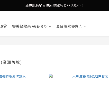
油痘肌救星💧玻尿酸58% OFF活動中！
9in1多功能美容儀🌸護膚效果UP！
果凍噴霧！一噴即現美白光透肌✨
10🏆
醫美級效果 AGE-R 🤍
夏日爆水優惠💧
9in1多功能美容儀🌸護膚效果UP！
列 (滋潤防脫)