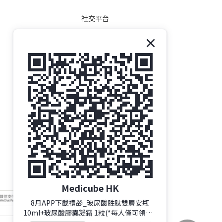
社交平台
Medicube HK
8月APP下載禮🎁_玻尿酸胜肽雙層安瓶
10ml+玻尿酸膠囊凝霜 1粒(*每人僅可領取1