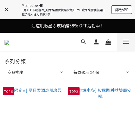
Medicube HK
謝安琪愛用美容儀🌸護膚效果UP！
開啟APP
8月APP下載禮🎁_玻尿酸胜肽雙層安瓶10ml+玻尿酸膠囊凝霜 1
粒(*每人僅可領取1次)
油痘肌救星💧玻尿酸58% OFF活動中！
謝安琪愛用美容儀🌸護膚效果UP！
果凍噴霧！一噴即現美白光透肌✨
謝安琪愛用美容儀🌸護膚效果UP！
系列分類
商品排序
每頁顯示 24 個
TOP 6
TOP 2