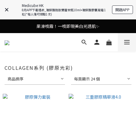
Medicube HK
開啟APP
8月APP下載禮🎁_玻尿酸胜肽雙層安瓶10ml+玻尿酸膠囊凝霜 1
油痘肌救星💧玻尿酸58% OFF活動中！
粒(*每人僅可領取1次)
謝安琪愛用美容儀🌸護膚效果UP！
果凍噴霧！一噴即現美白光透肌✨
謝安琪愛用美容儀🌸護膚效果UP！
COLLAGEN系列 (膠原光彩)
商品排序
每頁顯示 24 個