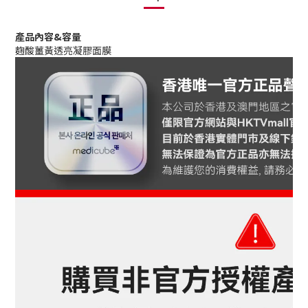
產品內容&容量
麴酸薑黃透亮凝膠面膜