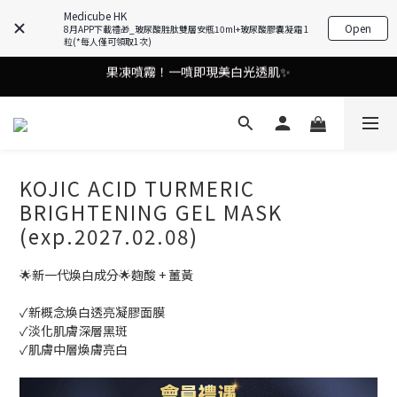
油痘肌救星💧玻尿酸58% OFF活動中！
Medicube HK
Open
8月APP下載禮🎁_玻尿酸胜肽雙層安瓶10ml+玻尿酸膠囊凝霜 1
粒(*每人僅可領取1次)
果凍噴霧！一噴即現美白光透肌✨
9in1多功能美容儀🌸護膚效果UP！
9in1多功能美容儀🌸護膚效果UP！
KOJIC ACID TURMERIC
BRIGHTENING GEL MASK
(exp.2027.02.08)
🌟新一代煥白成分🌟麴酸 + 薑黃
✓新概念煥白透亮凝膠面膜
✓淡化肌膚深層黑斑
✓肌膚中層煥膚亮白