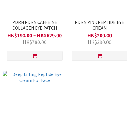
PDRN PDRN CAFFEINE
PDRN PINK PEPTIDE EYE
COLLAGEN EYE PATCH
CREAM
(60patches)
HK$190.00 ~ HK$629.00
HK$200.00
HK$780.00
HK$290.00