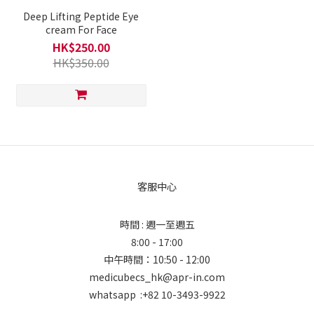
Deep Lifting Peptide Eye
cream For Face
HK$250.00
HK$350.00
客服中心
時間 : 週一至週五
8:00 - 17:00
中午時間：10:50 - 12:00
medicubecs_hk@apr-in.com
whatsapp :+82 10-3493-9922