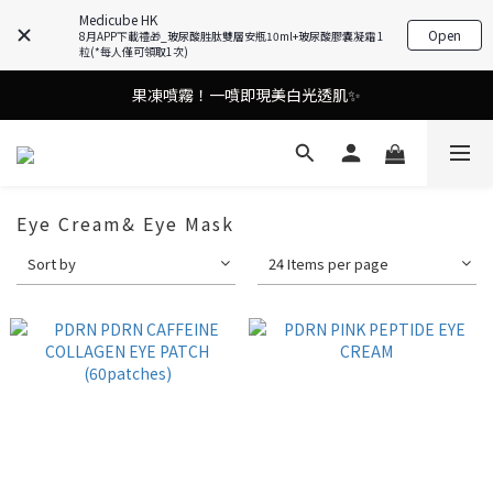
Medicube HK
Open
8月APP下載禮🎁_玻尿酸胜肽雙層安瓶10ml+玻尿酸膠囊凝霜 1
油痘肌救星💧玻尿酸58% OFF活動中！
粒(*每人僅可領取1次)
9in1多功能美容儀🌸護膚效果UP！
果凍噴霧！一噴即現美白光透肌✨
9in1多功能美容儀🌸護膚效果UP！
Eye Cream& Eye Mask
Sort by
24 Items per page