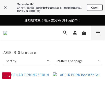
Medicube HK
Open
8月APP下載禮🎁_玻尿酸胜肽雙層安瓶10ml+玻尿酸膠囊凝霜 1
謝安琪愛用美容儀🌸護膚效果UP！
粒(*每人僅可領取1次)
油痘肌救星💧玻尿酸58% OFF活動中！
謝安琪愛用美容儀🌸護膚效果UP！
果凍噴霧！一噴即現美白光透肌✨
謝安琪愛用美容儀🌸護膚效果UP！
AGE-R Skincare
Sort by
24 Items per page
TOP 5