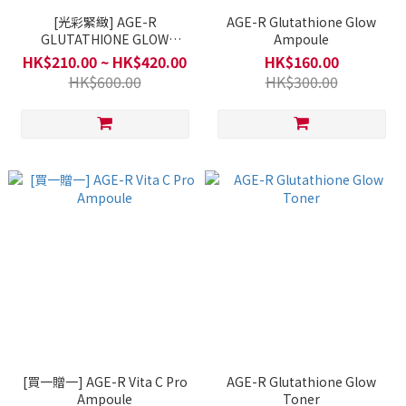
[光彩緊緻] AGE-R
AGE-R Glutathione Glow
GLUTATHIONE GLOW
Ampoule
CAPSULE CREAM
HK$210.00 ~ HK$420.00
HK$160.00
HK$600.00
HK$300.00
[買一贈一] AGE-R Vita C Pro
AGE-R Glutathione Glow
Ampoule
Toner