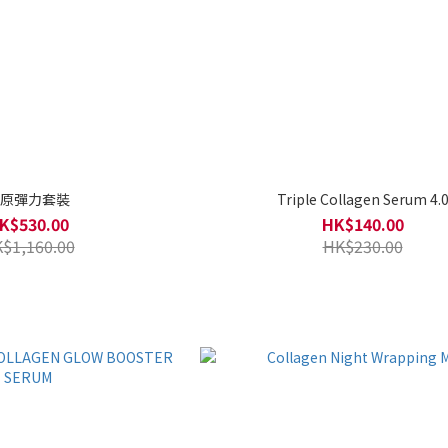
原彈力套裝
Triple Collagen Serum 4.
K$530.00
HK$140.00
$1,160.00
HK$230.00