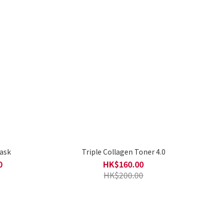
ask
Triple Collagen Toner 4.0
0
HK$160.00
HK$200.00