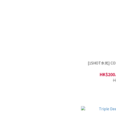
[1SHOT水光] CO
HK$200.
H