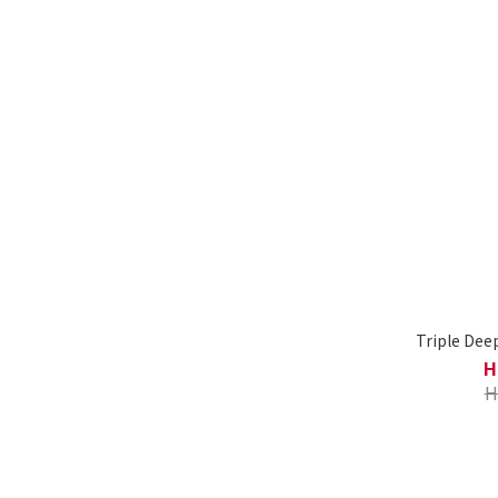
Triple Dee
H
H