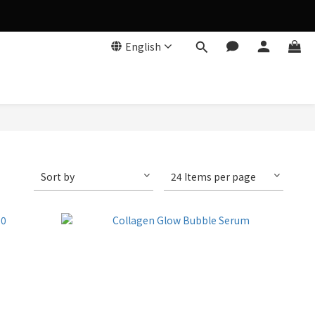
English
Sort by
24 Items per page