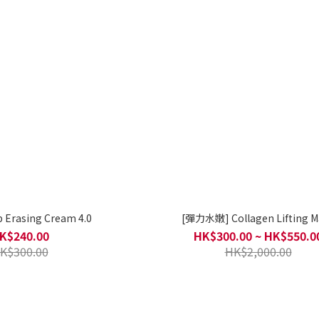
p Erasing Cream 4.0
[彈力水嫩] Collagen Lifting M
K$240.00
HK$300.00 ~ HK$550.0
K$300.00
HK$2,000.00