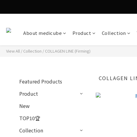
About medicube
Product
Collection
View All
/
Collection
/
COLLAGEN LINE (Firming)
COLLAGEN LIN
Featured Products
Product
New
TOP10🏆
Collection