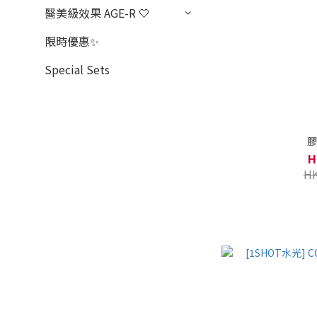
醫美級效果 AGE-R 🤍
限時優惠✨
Special Sets
膠
H
HK