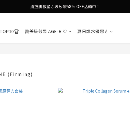
油痘肌救星💧玻尿酸58% OFF活動中！
9in1多功能美容儀🌸護膚效果UP！
果凍噴霧！一噴即現美白光透肌✨
TOP10🏆
醫美級效果 AGE-R 🤍
夏日爆水優惠💧
9in1多功能美容儀🌸護膚效果UP！
E (Firming)