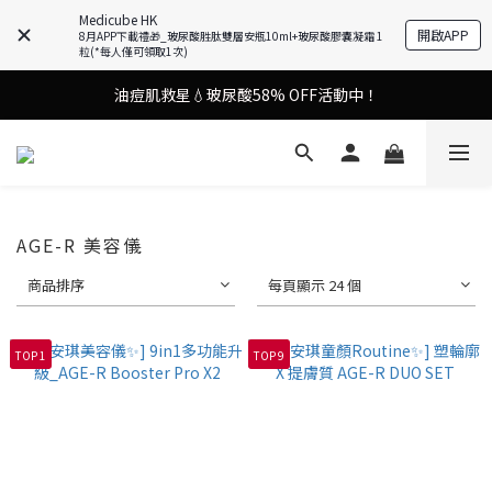
Medicube HK
開啟APP
8月APP下載禮🎁_玻尿酸胜肽雙層安瓶10ml+玻尿酸膠囊凝霜 1
謝安琪愛用美容儀🌸護膚效果UP！
粒(*每人僅可領取1次)
油痘肌救星💧玻尿酸58% OFF活動中！
謝安琪愛用美容儀🌸護膚效果UP！
果凍噴霧！一噴即現美白光透肌✨
謝安琪愛用美容儀🌸護膚效果UP！
AGE-R 美容儀
商品排序
每頁顯示 24 個
TOP 1
TOP 9