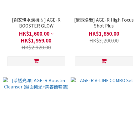
[謝安琪水滴機💧] AGE-R
[緊緻煥顏] AGE-R High Focus
BOOSTER GLOW
Shot Plus
HK$1,600.00 ~
HK$1,850.00
HK$1,959.00
HK$3,200.00
HK$2,920.00