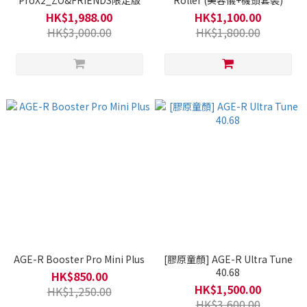
ProX2_ZO&FRIENDS限定版
Roller (美容儀+機頭套裝)
HK$1,988.00
HK$1,100.00
HK$3,000.00
HK$1,800.00
AGE-R Booster Pro Mini Plus
[膠原童顏] AGE-R Ultra Tune
40.68
HK$850.00
HK$1,500.00
HK$1,250.00
HK$3,600.00