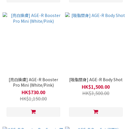
[亮白煥膚] AGE-R Booster
[吸脂塑身] AGE-R Body Shot
Pro Mini (White/Pink)
HK$1,500.00
HK$730.00
HK$3,500.00
HK$1,150.00