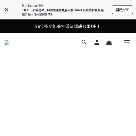
Medicube HK
開啟APP
8月APP下載禮🎁_玻尿酸胜肽雙層安瓶10ml+玻尿酸膠囊凝霜 1
粒(*每人僅可領取1次)
9in1多功能美容儀🌸護膚效果UP！
9in1多功能美容儀🌸護膚效果UP！
油痘肌救星💧玻尿酸58% OFF活動中！
果凍噴霧！一噴即現美白光透肌✨
9in1多功能美容儀🌸護膚效果UP！