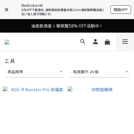
Medicube HK
開啟APP
8月APP下載禮🎁_玻尿酸胜肽雙層安瓶10ml+玻尿酸膠囊凝霜 1
謝安琪愛用美容儀🌸護膚效果UP！
粒(*每人僅可領取1次)
油痘肌救星💧玻尿酸58% OFF活動中！
謝安琪愛用美容儀🌸護膚效果UP！
果凍噴霧！一噴即現美白光透肌✨
謝安琪愛用美容儀🌸護膚效果UP！
工具
商品排序
每頁顯示 24 個