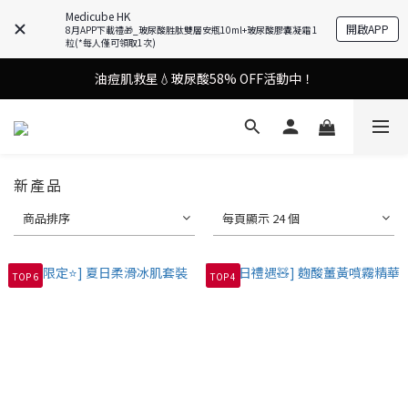
Medicube HK
開啟APP
8月APP下載禮🎁_玻尿酸胜肽雙層安瓶10ml+玻尿酸膠囊凝霜 1
9in1多功能美容儀🌸護膚效果UP！
粒(*每人僅可領取1次)
油痘肌救星💧玻尿酸58% OFF活動中！
9in1多功能美容儀🌸護膚效果UP！
果凍噴霧！一噴即現美白光透肌✨
9in1多功能美容儀🌸護膚效果UP！
新產品
商品排序
每頁顯示 24 個
TOP 6
TOP 4