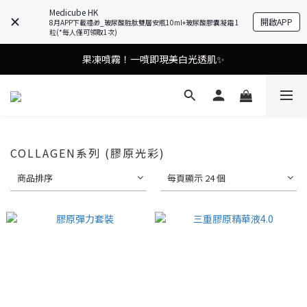
Medicube HK
開啟APP
8月APP下載禮🎁_玻尿酸胜肽雙層安瓶10ml+玻尿酸膠囊凝霜 1
油痘肌救星💧玻尿酸58% OFF活動中！
粒(*每人僅可領取1次)
9in1多功能美容儀🌸護膚效果UP！
果凍噴霧！一噴即現美白光透肌✨
9in1多功能美容儀🌸護膚效果UP！
COLLAGEN系列 (膠原光彩)
商品排序
每頁顯示 24 個