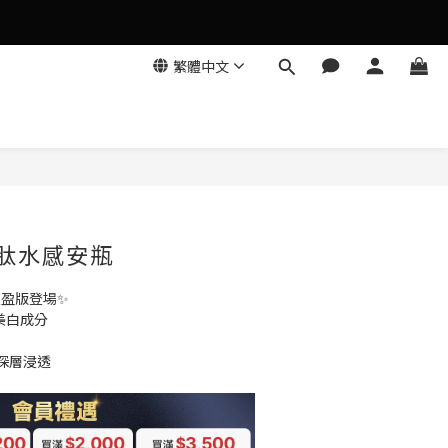
繁體中文
立即購買
胜肽水感安瓶
安瓶輕盈版登場✨
美白成分
深層浸透