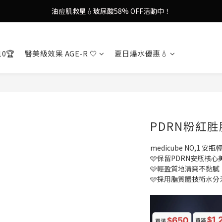
9in1多功能美容儀🌸護膚效果UP！
果凍噴霧！一噴即現美白光透肌✨
9in1多功能美容儀🌸護膚效果UP！
10🏆
醫美級效果 AGE-R 🤍
夏日爆水優惠💧
PDRN粉紅
medicube NO,1 
🩷保留PDRN安瓶核心
🩷輕盈質地清爽不黏膩
🩷採用脂質體技術水分