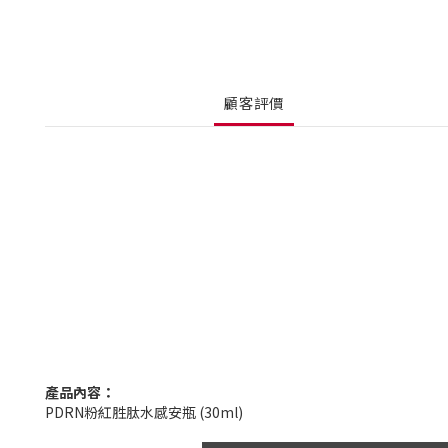
顧客評價
產品內容：
PDRN粉紅胜肽水感安瓶
(30ml)