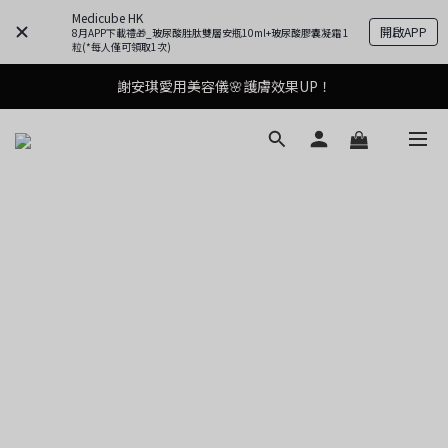
Medicube HK
開啟APP
8月APP下載禮🎁_玻尿酸胜肽雙層安瓶10ml+玻尿酸膠囊凝霜 1
粒(*每人僅可領取1次)
謝安琪愛用美容儀🌸護膚效果UP！
謝安琪愛用美容儀🌸護膚效果UP！
果凍噴霧！一噴即現美白光透肌✨
水油平衡救星💧玻尿酸安瓶一秒爆水！
謝安琪愛用美容儀🌸護膚效果UP！