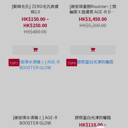
[緊緻毛孔] ZERO毛孔爽膚
[謝安琪童顏Routine✨] 塑
棉2.0
輪廓 X 提膚質 AGE-R DUO
SET
HK$150.00 ~
HK$3,450.00
HK$250.00
HK$5,200.00
HK$480.00
TOP 7
TOP 8
[謝安琪水滴機💧] AGE-R
膠原蛋白光澤防曬霜
BOOSTER GLOW
HK$110.00 ~