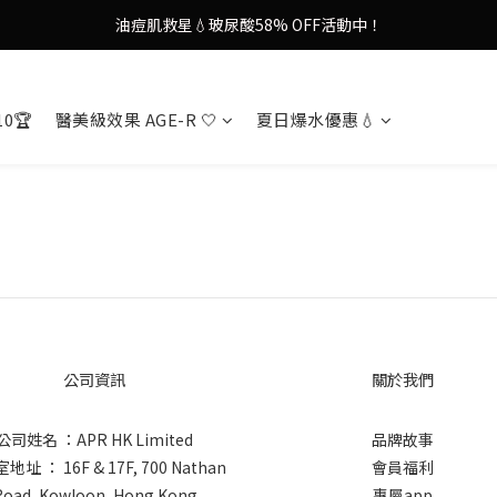
油痘肌救星💧玻尿酸58% OFF活動中！
9in1多功能美容儀🌸護膚效果UP！
果凍噴霧！一噴即現美白光透肌✨
10🏆
醫美級效果 AGE-R 🤍
夏日爆水優惠💧
9in1多功能美容儀🌸護膚效果UP！
公司資訊
關於我們
公司姓名 ：APR HK Limited
品牌故事
址 ： 16F & 17F, 700 Nathan
會員福利
Road, Kowloon, Hong Kong
專屬app