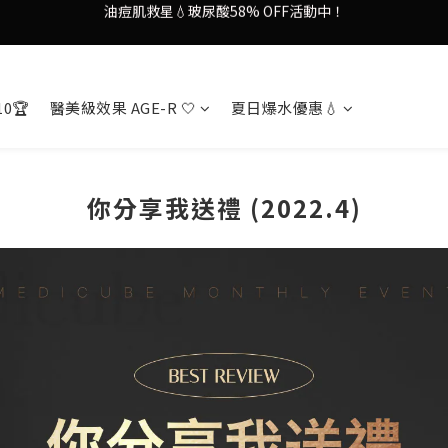
謝安琪愛用美容儀🌸護膚效果UP！
果凍噴霧！一噴即現美白光透肌✨
謝安琪愛用美容儀🌸護膚效果UP！
10🏆
醫美級效果 AGE-R 🤍
夏日爆水優惠💧
你分享我送禮 (2022.4)