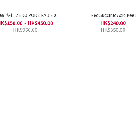
緻毛孔] ZERO PORE PAD 2.0
Red Succinic Acid Peel
K$150.00 ~ HK$450.00
HK$240.00
HK$960.00
HK$350.00