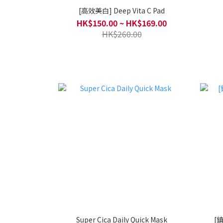
[高效美白] Deep Vita C Pad
HK$150.00 ~ HK$169.00
HK$260.00
Super Cica Daily Quick Mask
[鎮