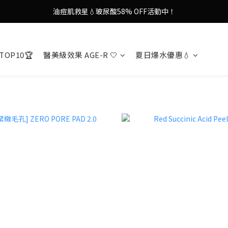
油痘肌救星💧玻尿酸58% OFF活動中！
謝安琪愛用美容儀🌸護膚效果UP！
果凍噴霧！一噴即現美白光透肌✨
TOP10🏆
醫美級效果 AGE-R 🤍
夏日爆水優惠💧
謝安琪愛用美容儀🌸護膚效果UP！