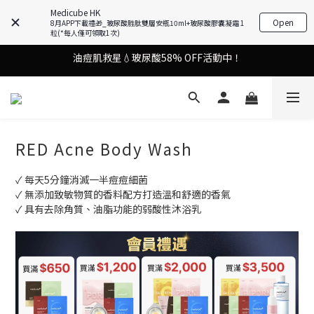
謝安琪愛用美容儀🌸護膚效果UP！
Medicube HK
Open
8月APP下載禮🎁_玻尿酸胜肽雙層安瓶10ml+玻尿酸膠囊凝霜 1
粒(*每人僅可領取1次)
油痘肌救星💧玻尿酸58% OFF活動中！
謝安琪愛用美容儀🌸護膚效果UP！
果凍噴霧！一噴即現美白光透肌✨
謝安琪愛用美容儀🌸護膚效果UP！
RED Acne Body Wash
✓ 每天5分鐘消滅一半痘痘細菌
✓ 無添加致敏物質的香料配方打造溫和舒適的香氣
✓ 具有去除角質、油脂功能的弱酸性沐浴乳