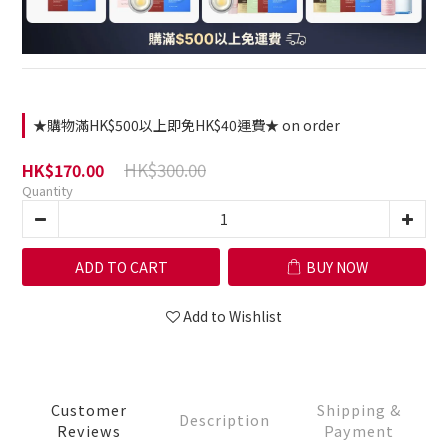
★購物滿HK$500以上即免HK$40運費★ on order
HK$300.00
HK$170.00
Quantity
ADD TO CART
BUY NOW
Add to Wishlist
Customer
Shipping &
Description
Reviews
Payment