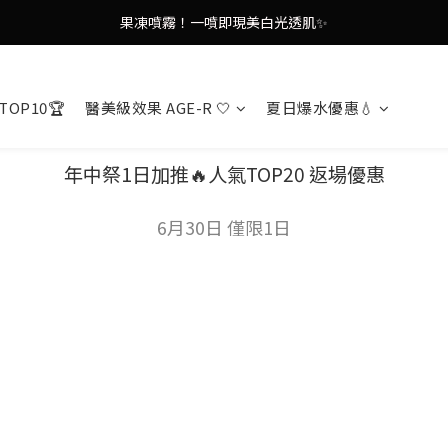
9in1多功能美容儀🌸護膚效果UP！
果凍噴霧！一噴即現美白光透肌✨
9in1多功能美容儀🌸護膚效果UP！
TOP10🏆
醫美級效果 AGE-R 🤍
夏日爆水優惠💧
年中祭1日加推🔥人氣TOP20 返場優惠
6月30日 僅限1日