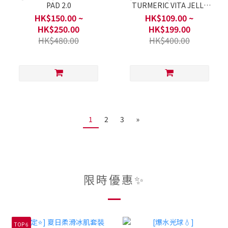
PAD 2.0
TURMERIC VITA JELLY
MIST SERUM
HK$150.00 ~
HK$109.00 ~
HK$250.00
HK$199.00
HK$480.00
HK$400.00
1
2
3
»
限時優惠✨
TOP 6