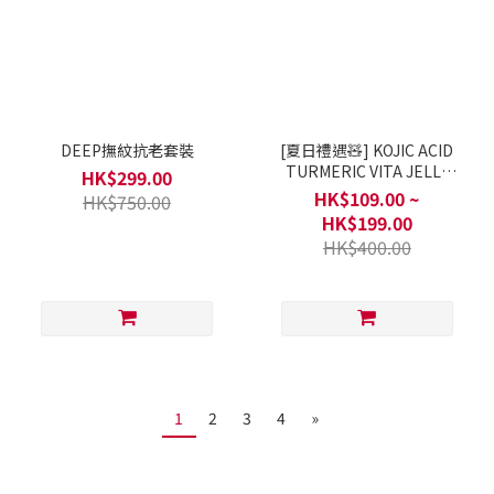
DEEP撫紋抗老套裝
[夏日禮遇🧸] KOJIC ACID
TURMERIC VITA JELLY
HK$299.00
MIST SERUM
HK$109.00 ~
HK$750.00
HK$199.00
HK$400.00
1
2
3
4
»