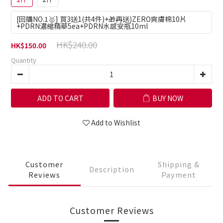
[回購NO.1🥇] 買3送1(共4件)+🎁再送)ZERO爽膚棉10片
+PDRN濃縮精華5ea+PDRN水感安瓶10ml
HK$240.00
HK$150.00
Quantity
ADD TO CART
BUY NOW
Add to Wishlist
Customer
Shipping &
Description
Reviews
Payment
Customer Reviews