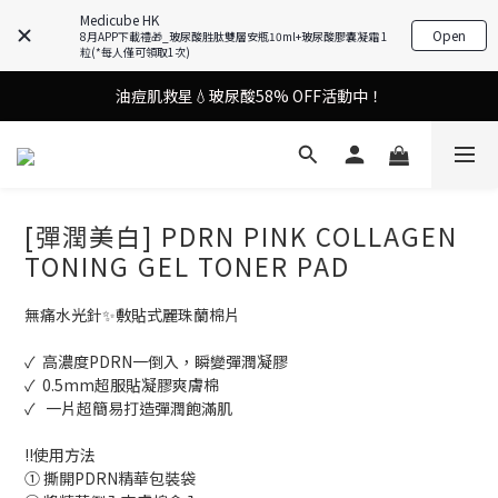
Medicube HK
謝安琪愛用美容儀🌸護膚效果UP！
Open
8月APP下載禮🎁_玻尿酸胜肽雙層安瓶10ml+玻尿酸膠囊凝霜 1
粒(*每人僅可領取1次)
油痘肌救星💧玻尿酸58% OFF活動中！
謝安琪愛用美容儀🌸護膚效果UP！
果凍噴霧！一噴即現美白光透肌✨
謝安琪愛用美容儀🌸護膚效果UP！
[彈潤美白] PDRN PINK COLLAGEN
TONING GEL TONER PAD
無痛水光針✨敷貼式麗珠蘭棉片
✓  高濃度PDRN一倒入，瞬變彈潤凝膠
✓  0.5mm超服貼凝膠爽膚棉  
✓   一片超簡易打造彈潤飽滿肌  
‼️使用方法
① 撕開PDRN精華包裝袋