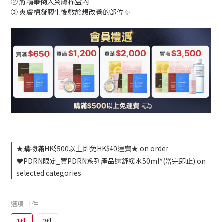
② 將精華倒入爽膚棉盒內
③ 爽膚棉凝膠化後敷於想改善的部位 ✨
★購物滿HK$500以上即免HK$40運費★ on order
❤️PDRN限定_買PDRN系列產品送舒緩水50ml*(贈完即止) on
selected categories
選項
: 1件
1件
2件