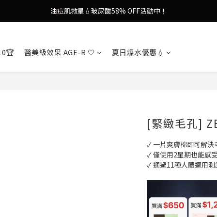
謝安琪愛用美容儀🌸護膚效果UP！
果凍噴霧！一噴即現美白光透肌✨
謝安琪愛用美容儀🌸護膚效果UP！
10🏆
醫美級效果 AGE-R 🤍
夏日爆水優惠💧
[緊緻毛孔] Z
✓ 一片爽膚棉即可解
✓ 僅使用2星期也能感
✓ 通過11種人體適用