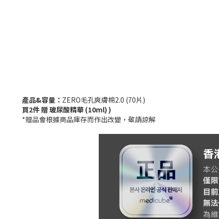
產品&容量：
ZERO毛孔爽膚棉2.0 (70片)
買2件 贈 玻尿酸精華 (10ml) )
*贈品會根據商品庫存而作出改變，敬請諒解