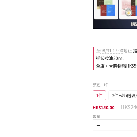
至
08/31 17:00
截止
指
送卸妝油20ml
全店，★購物滿HK$5
顏色
: 1件
1件
2件+🎁)贈
HK$24
HK$150.00
數量