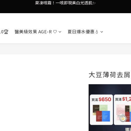
謝安琪愛用美容儀🌸護膚效果UP！
謝安琪愛用美容儀🌸護膚效果UP！
油痘肌救星💧玻尿酸58% OFF活動中！
10🏆
醫美級效果 AGE-R 🤍
夏日爆水優惠💧
果凍噴霧！一噴即現美白光透肌✨
謝安琪愛用美容儀🌸護膚效果UP！
大豆薄荷去屑