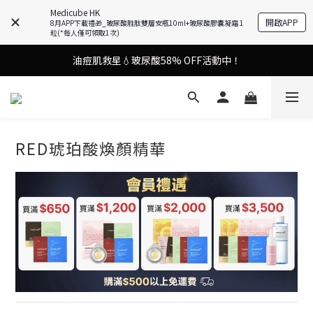
9in1多功能美容儀🌸護膚效果UP！
Medicube HK
開啟APP
8月APP下載禮🎁_玻尿酸胜肽雙層安瓶10ml+玻尿酸膠囊凝霜 1
粒(*每人僅可領取1次)
油痘肌救星💧玻尿酸58% OFF活動中！
9in1多功能美容儀🌸護膚效果UP！
果凍噴霧！一噴即現美白光透肌✨
9in1多功能美容儀🌸護膚效果UP！
RED琥珀酸煥顏精華