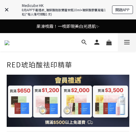
Medicube HK
開啟APP
8月APP下載禮🎁_玻尿酸胜肽雙層安瓶10ml+玻尿酸膠囊凝霜 1
油痘肌救星💧玻尿酸58% OFF活動中！
粒(*每人僅可領取1次)
謝安琪愛用美容儀🌸護膚效果UP！
果凍噴霧！一噴即現美白光透肌✨
謝安琪愛用美容儀🌸護膚效果UP！
RED琥珀酸祛印精華