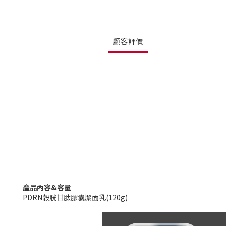
顧客評價
產品內容&容量
PDRN穀胱甘肽膠囊潔面乳(120g)