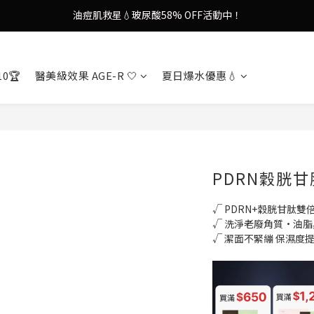
謝安琪愛用美容儀🌸護膚效果UP！
果凍噴霧！一噴即現美白光透肌✨
謝安琪愛用美容儀🌸護膚效果UP！
10🏆
醫美級效果 AGE-R 🤍
夏日爆水優惠💧
PDRN穀胱
√ PDRN+穀胱甘肽雙
√ 洗淨老廢角質·油脂
√ 潔面不緊繃 保濕度