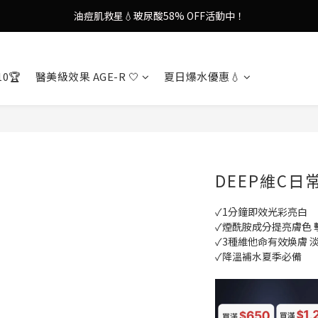
謝安琪愛用美容儀🌸護膚效果UP！
果凍噴霧！一噴即現美白光透肌✨
謝安琪愛用美容儀🌸護膚效果UP！
10🏆
醫美級效果 AGE-R 🤍
夏日爆水優惠💧
DEEP維C日
✓1分鐘即效光彩亮白
✓煙酰胺成分提亮膚色 
✓3種維他命有效煥膚 
✓降溫補水夏季必備