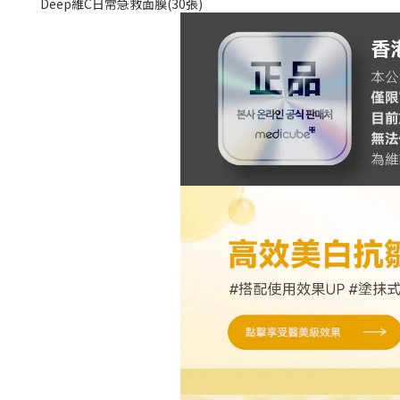
Deep維C日常急救面膜(30張)