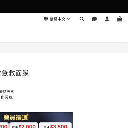
繁體中文
立即購買
常急救面膜
擊退色素
淡化瑕疵