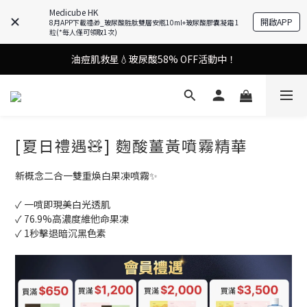
謝安琪愛用美容儀🌸護膚效果UP！
Medicube HK
開啟APP
8月APP下載禮🎁_玻尿酸胜肽雙層安瓶10ml+玻尿酸膠囊凝霜 1
粒(*每人僅可領取1次)
油痘肌救星💧玻尿酸58% OFF活動中！
謝安琪愛用美容儀🌸護膚效果UP！
果凍噴霧！一噴即現美白光透肌✨
謝安琪愛用美容儀🌸護膚效果UP！
[夏日禮遇🧸] 麴酸薑黃噴霧精華
新概念二合一雙重煥白果凍噴霧✨
✓ 一噴即現美白光透肌
✓ 76.9%高濃度維他命果凍
✓ 1秒擊退暗沉黑色素