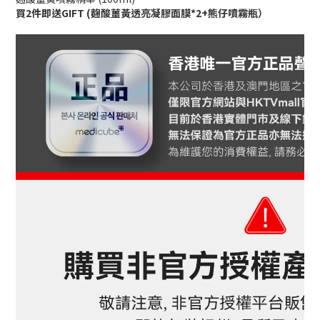
買2件即送GIFT (麴酸薑黃透亮凝膠面膜*2+
熊仔
噴霧瓶）