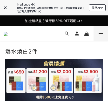
Medicube HK
9in1多功能美容儀🌸護膚效果UP！
開啟APP
8月APP下載禮🎁_玻尿酸胜肽雙層安瓶10ml+玻尿酸膠囊凝霜 1
粒(*每人僅可領取1次)
油痘肌救星💧玻尿酸58% OFF活動中！
9in1多功能美容儀🌸護膚效果UP！
果凍噴霧！一噴即現美白光透肌✨
9in1多功能美容儀🌸護膚效果UP！
爆水煥白2件