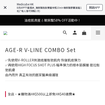
Medicube HK
謝安琪愛用美容儀🌸護膚效果UP！
開啟APP
8月APP下載禮🎁_玻尿酸胜肽雙層安瓶10ml+玻尿酸膠囊凝霜 1
粒(*每人僅可領取1次)
油痘肌救星💧玻尿酸58% OFF活動中！
謝安琪愛用美容儀🌸護膚效果UP！
果凍噴霧！一噴即現美白光透肌✨
謝安琪愛用美容儀🌸護膚效果UP！
AGE-R V-LINE COMBO Set
✅️先使用V-ROLLER刺激底層鬆弛肌肉 恢復肌底彈力
✅️再使用HIGH FOCUS SHOT PLUS 瞄準彈力的根本筋膜層 提拉鬆
弛肌膚
由內而外 真正有效的居家醫美級護理
全店，★購物滿HK$500以上即免HK$40運費★