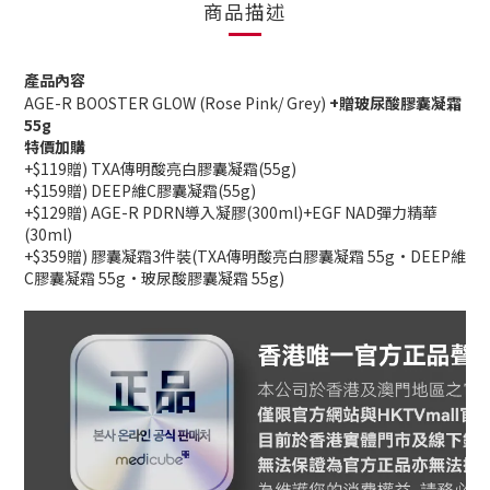
商品描述
產品內容
AGE-R BOOSTER GLOW (Rose Pink/ Grey)
+贈玻尿酸膠囊凝霜
55g
特價加購
+$119贈) TXA傳明酸亮白膠囊凝霜(55g)
+$159贈) DEEP維C膠囊凝霜
(55g)
+$129贈) AGE-R PDRN導入凝膠(300ml)+EGF NAD彈力精華
(30ml)
+$359贈)
膠囊凝霜3件裝
(
TXA傳明酸亮白膠囊凝霜 55g
·
DEEP維
C膠囊凝霜
55g
·玻尿酸膠囊凝霜
55g
)