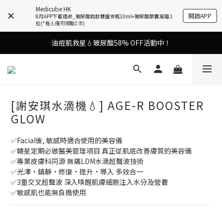
謝安琪愛用美容儀🌸護膚效果UP！
Medicube HK
開啟APP
8月APP下載禮🎁_玻尿酸胜肽雙層安瓶10ml+玻尿酸膠囊凝霜 1
粒(*每人僅可領取1次)
油痘肌救星💧玻尿酸58% OFF活動中！
謝安琪愛用美容儀🌸護膚效果UP！
果凍噴霧！一噴即現美白光透肌✨
謝安琪愛用美容儀🌸護膚效果UP！
[謝安琪水滴機💧] AGE-R BOOSTER
GLOW
✅️Facial後, 敏感時適合使用的美容儀
✅️韓星定期必做醫美管理項目 真正從肌底改善膚質的美容儀
✅️專業皮膚科同源 無痛LDM水滴超聲波技術
✅️光澤·鎮靜·修復·提升·導入 多效合一 
✅️3重交叉超聲波 深入喚醒肌膚細胞注入水分及營養 
✅️敏感肌也能無負擔使用