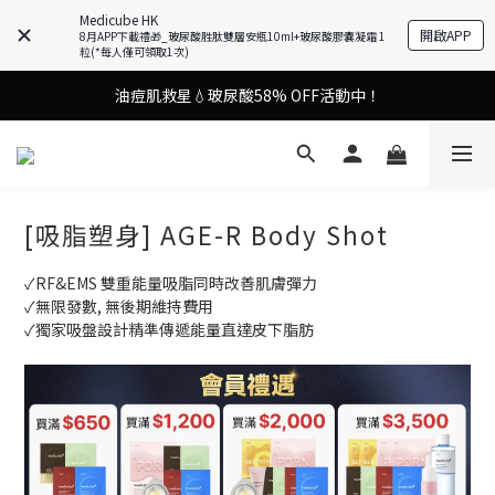
9in1多功能美容儀🌸護膚效果UP！
Medicube HK
開啟APP
8月APP下載禮🎁_玻尿酸胜肽雙層安瓶10ml+玻尿酸膠囊凝霜 1
粒(*每人僅可領取1次)
油痘肌救星💧玻尿酸58% OFF活動中！
9in1多功能美容儀🌸護膚效果UP！
果凍噴霧！一噴即現美白光透肌✨
9in1多功能美容儀🌸護膚效果UP！
[吸脂塑身] AGE-R Body Shot
✓RF&EMS 雙重能量吸脂同時改善肌膚彈力
✓無限發數, 無後期維持費用
✓獨家吸盤設計精準傳遞能量直達皮下脂肪