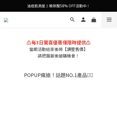
油痘肌救星💧玻尿酸58% OFF活動中！
謝安琪愛用美容儀🌸護膚效果UP！
果凍噴霧！一噴即現美白光透肌✨
謝安琪愛用美容儀🌸護膚效果UP！
⚠️每3日驚喜優惠僅限時提供⚠️
當期活動結束後將【調整售價】
請把握最後搶購機會！
POPUP瘋搶！話題NO.1產品❤️‍🔥