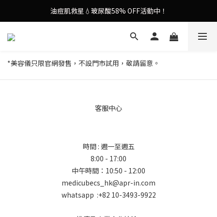
油痘肌救星💧玻尿酸58% OFF活動中！
9in1多功能美容儀🌸護膚效果UP！
果凍噴霧！一噴即現美白光透肌✨
9in1多功能美容儀🌸護膚效果UP！
*美容儀只限官網發售，不設門市試用，敬請留意。
客服中心
時間 : 週一至週五
8:00 - 17:00
中午時間：10:50 - 12:00
medicubecs_hk@apr-in.com
whatsapp :+82 10-3493-9922