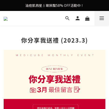
油痘肌救星💧玻尿酸58% OFF活動中！
9in1多功能美容儀🌸護膚效果UP！
果凍噴霧！一噴即現美白光透肌✨
9in1多功能美容儀🌸護膚效果UP！
你分享我送禮 (2023.3)