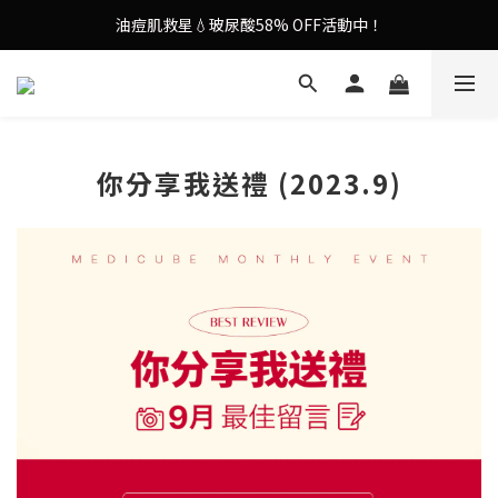
油痘肌救星💧玻尿酸58% OFF活動中！
謝安琪愛用美容儀🌸護膚效果UP！
果凍噴霧！一噴即現美白光透肌✨
謝安琪愛用美容儀🌸護膚效果UP！
你分享我送禮 (2023.9)