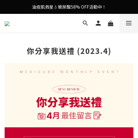
油痘肌救星💧玻尿酸58% OFF活動中！
謝安琪愛用美容儀🌸護膚效果UP！
果凍噴霧！一噴即現美白光透肌✨
謝安琪愛用美容儀🌸護膚效果UP！
你分享我送禮 (2023.4)