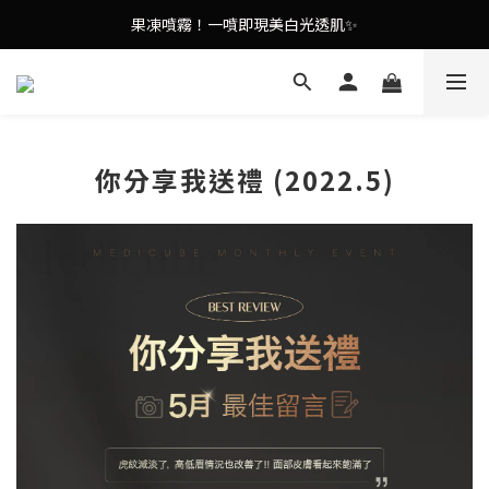
9in1多功能美容儀🌸護膚效果UP！
果凍噴霧！一噴即現美白光透肌✨
9in1多功能美容儀🌸護膚效果UP！
你分享我送禮 (2022.5)