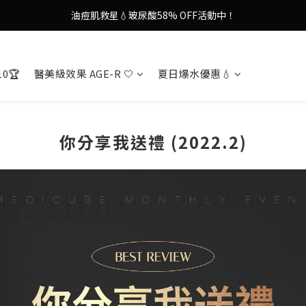
油痘肌救星💧玻尿酸58% OFF活動中！
謝安琪愛用美容儀🌸護膚效果UP！
果凍噴霧！一噴即現美白光透肌✨
謝安琪愛用美容儀🌸護膚效果UP！
10🏆
醫美級效果 AGE-R 🤍
夏日爆水優惠💧
你分享我送禮 (2022.2)