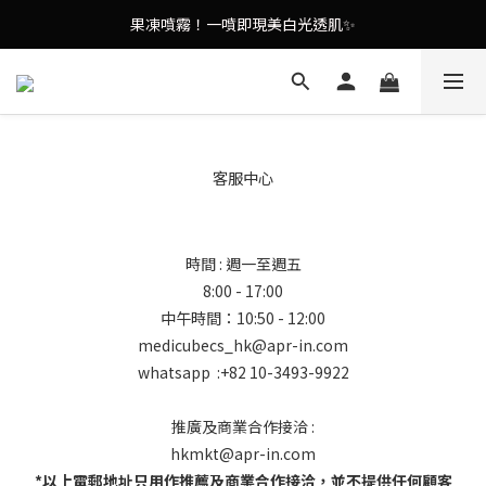
9in1多功能美容儀🌸護膚效果UP！
果凍噴霧！一噴即現美白光透肌✨
9in1多功能美容儀🌸護膚效果UP！
客服中心
時間 : 週一至週五
8:00 - 17:00
中午時間：10:50 - 12:00
medicubecs_hk@apr-in.com
whatsapp :+82 10-3493-9922
推廣及商業合作接洽 :
hkmkt@apr-in.com
*以上電郵地址只用作推薦及商業合作接洽，並不提供任何顧客