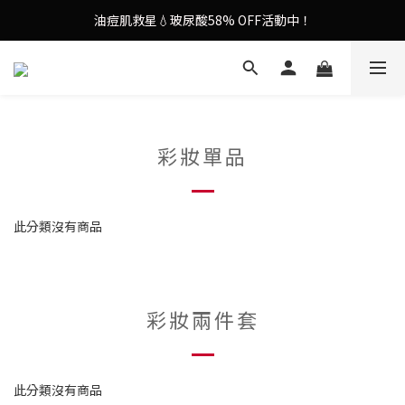
油痘肌救星💧玻尿酸58% OFF活動中！
謝安琪愛用美容儀🌸護膚效果UP！
果凍噴霧！一噴即現美白光透肌✨
謝安琪愛用美容儀🌸護膚效果UP！
彩妝單品
此分類沒有商品
彩妝兩件套
此分類沒有商品