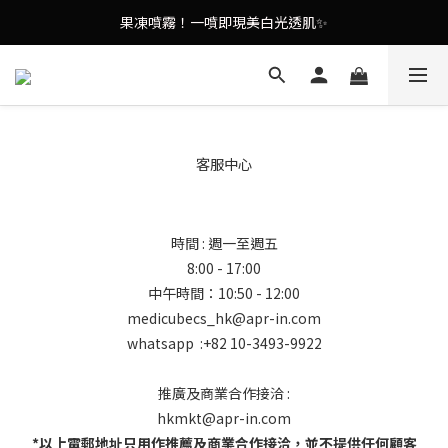
謝安琪愛用美容儀🌸護膚效果UP！
果凍噴霧！一噴即現美白光透肌✨
謝安琪愛用美容儀🌸護膚效果UP！
客服中心
時間 : 週一至週五
8:00 - 17:00
中午時間：10:50 - 12:00
medicubecs_hk@apr-in.com
whatsapp :+82 10-3493-9922
推廣及商業合作接洽 :
hkmkt@apr-in.com
*以上電郵地址只用作推薦及商業合作接洽，並不提供任何顧客