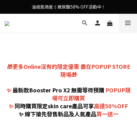
油痘肌救星💧玻尿酸58% OFF活動中！
謝安琪愛用美容儀🌸護膚效果UP！
果凍噴霧！一噴即現美白光透肌✨
謝安琪愛用美容儀🌸護膚效果UP！
🎁更多Online沒有的限定優惠 盡在POPUP STORE
現場🎁
✨
最新款Booster Pro X2 無需等待預購
POPUP現
場可立即購買
✨
同時購買限定skin care產品可享
高達50%OFF
✨ 線下搶先發售新品及人氣產品
買一送一