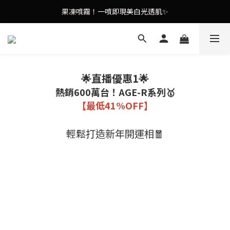
9in1多功能美容儀🌸護膚效果UP！
果凍噴霧！一噴即現美白光透肌✨
9in1多功能美容儀🌸護膚效果UP！
🌟直播優惠1🌟
熱銷600萬台！AGE-R系列🥇
【最低41%OFF】
輕鬆打造新年開運相🧧