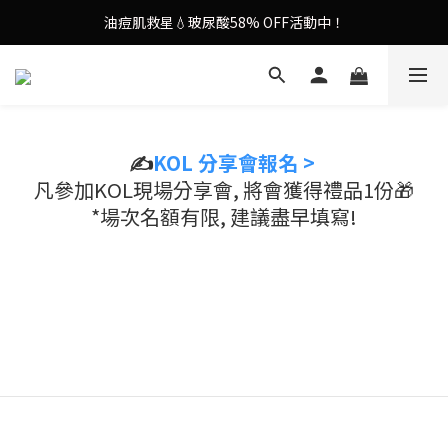
油痘肌救星💧玻尿酸58% OFF活動中！
謝安琪愛用美容儀🌸護膚效果UP！
果凍噴霧！一噴即現美白光透肌✨
謝安琪愛用美容儀🌸護膚效果UP！
✍️
KOL 分享會報名 >
凡參加KOL現場分享會, 將會獲得禮品1份🎁
*場次名額有限, 建議盡早填寫!