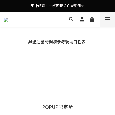
9in1多功能美容儀🌸護膚效果UP！
果凍噴霧！一噴即現美白光透肌✨
9in1多功能美容儀🌸護膚效果UP！
具體運營時間請參考現場日程表
POPUP限定💗