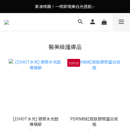
9in1多功能美容儀🌸護膚效果UP！
果凍噴霧！一噴即現美白光透肌✨
9in1多功能美容儀🌸護膚效果UP！
醫美級護膚品
TOP 10
[1SHOT水光] 膠原水光超
PDRN粉紅胜肽膠原蛋白安
導精華
瓶