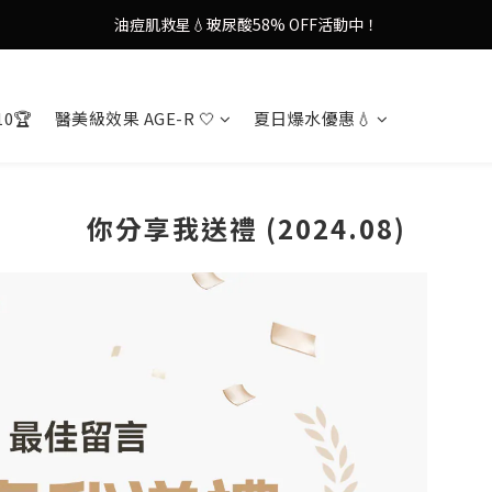
9in1多功能美容儀🌸護膚效果UP！
果凍噴霧！一噴即現美白光透肌✨
9in1多功能美容儀🌸護膚效果UP！
10🏆
醫美級效果 AGE-R 🤍
夏日爆水優惠💧
你分享我送禮 (2024.08)